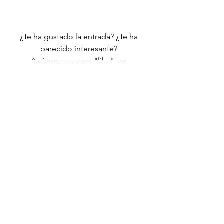
¿Te ha gustado la entrada? ¿Te ha 
parecido interesante? 
Apóyame con un "like", un 
comentario o difundiéndola a tus 
amigos. 
Suscríbete y estarás al día
Estoy a tu disposición para 
responder a tus preguntas
Gracias por leerme