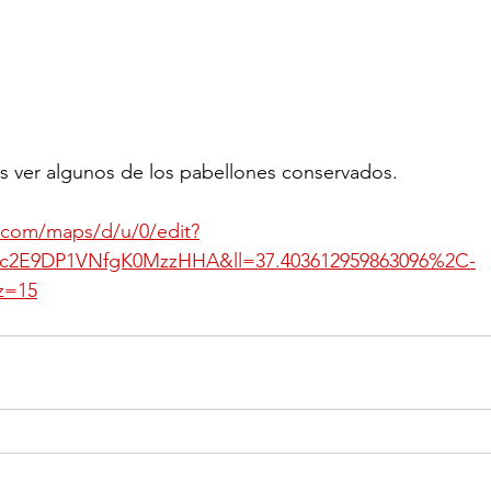
 ver algunos de los pabellones conservados.
.com/maps/d/u/0/edit?
c2E9DP1VNfgK0MzzHHA&ll=37.403612959863096%2C-
z=15