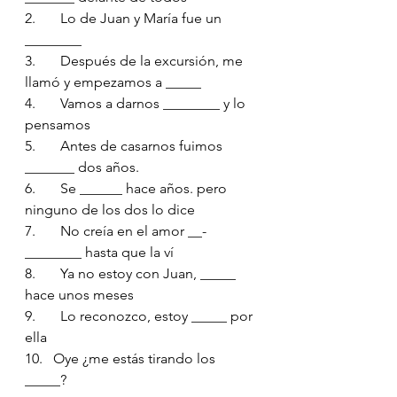
2.       Lo de Juan y María fue un 
________
3.       Después de la excursión, me 
llamó y empezamos a __­­­___
4.       Vamos a darnos ________ y lo 
pensamos
5.       Antes de casarnos fuimos 
_______ dos años.
6.       Se ______ hace años. pero 
ninguno de los dos lo dice
7.       No creía en el amor __­­­
________ hasta que la ví
8.       Ya no estoy con Juan, _____ 
hace unos meses
9.       Lo reconozco, estoy _____ por 
ella
10.   Oye ¿me estás tirando los 
_____?