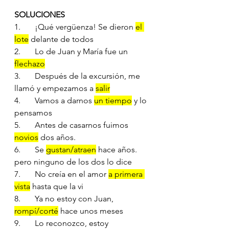
SOLUCIONES
1.       ¡Qué vergüenza! Se dieron 
el 
lote
 delante de todos
2.       Lo de Juan y María fue un 
flechazo
3.       Después de la excursión, me 
llamó y empezamos a 
salir
4.       Vamos a darnos 
un tiempo
 y lo 
pensamos
5.       Antes de casarnos fuimos 
novios
 dos años.
6.       Se 
gustan/atraen
 hace años. 
pero ninguno de los dos lo dice
7.       No creía en el amor 
a primera 
vista
 hasta que la vi
8.       Ya no estoy con Juan, 
rompí/corté
 hace unos meses
9.       Lo reconozco, estoy 