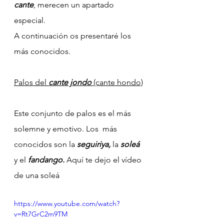
cante
, merecen un apartado 
especial.
A continuación os presentaré los 
más conocidos.
Palos del
 cante jondo
 (cante hondo)
Este conjunto de palos es el más 
solemne y emotivo. Los  más 
conocidos son la 
seguiriya, 
la 
soleá 
y el 
fandango. 
Aquí te dejo el vídeo 
de una soleá
https://www.youtube.com/watch?
v=Rt7GrC2m9TM