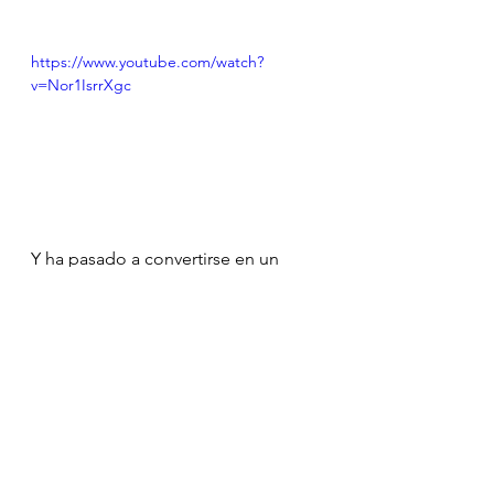
https://www.youtube.com/watch?
v=Nor1IsrrXgc
Y ha pasado a convertirse en un 
elemento activo en la producción 
musical internacional, como la 
famosa Rosalía
https://www.youtube.com/watch?
v=Rht7rBHuXW8