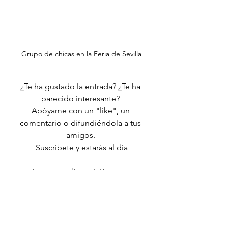
Grupo de chicas en la Feria de Sevilla
¿Te ha gustado la entrada? ¿Te ha 
parecido interesante? 
Apóyame con un "like", un 
comentario o difundiéndola a tus 
amigos. 
Suscríbete y estarás al día
Estoy a tu disposición para 
responder a tus preguntas
Gracias por leerme