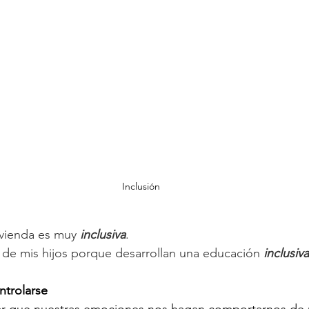
Inclusión
ivienda es muy 
inclusiva
.
 de mis hijos porque desarrollan una educación
 inclusiva
ntrolarse
ar que nuestras emociones nos hagan comportarnos de