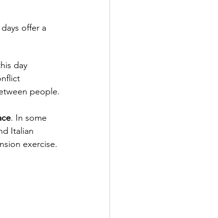
days offer a 
his day 
flict 
between people.
ace
. In some 
d Italian 
nsion exercise.